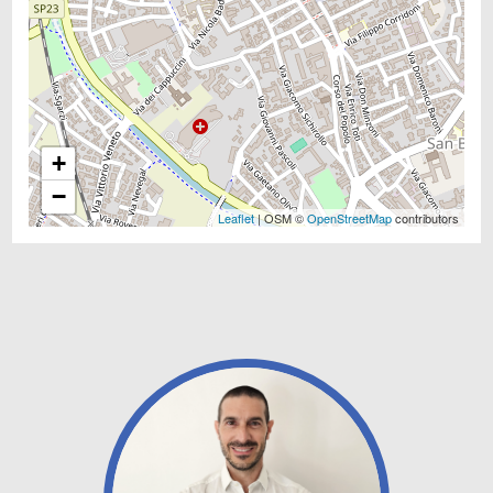
+
−
Leaflet
| OSM ©
OpenStreetMap
contributors