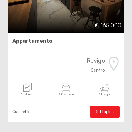
2
3
€ 165.000
Appartamento
4
5
Rovigo
Centro
5+
134 mq
3 Camere
1 Bagni
Altre
opzioni
-
Cod. 548
Dettagli
multiscelta