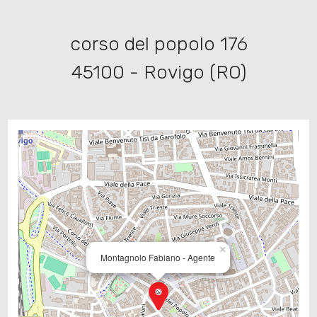
Giardino
corso del popolo 176
Posto auto/Box
45100 - Rovigo (RO)
Balcone/Terrazzo
Ascensore
Arredato
Nuova costruzione
×
Lusso
Montagnolo Fabiano - Agente