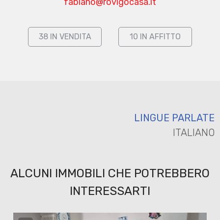
fabiano@rovigocasa.it
Residenziali
38 IN VENDITA
10 IN AFFITTO
Commerciali
Terreni
Prezzo
LINGUE PARLATE
ITALIANO
ALCUNI IMMOBILI CHE POTREBBERO
INTERESSARTI
Totale
mq