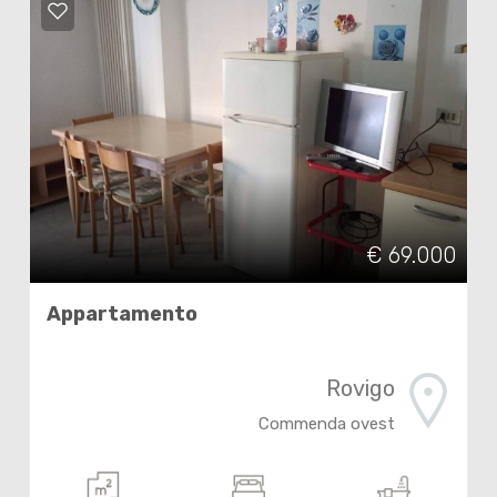
Locali
minimi
€ 69.000
Qualsiasi
Appartamento
1
Rovigo
2
Commenda ovest
3