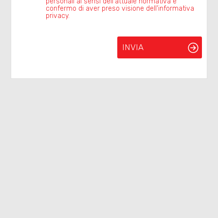
personali ai sensi dell'attuale normativa e
confermo di aver preso visione dell'informativa
Residenziali
privacy.
Commerciali
INVIA
Terreni
Prezzo
Totale
mq