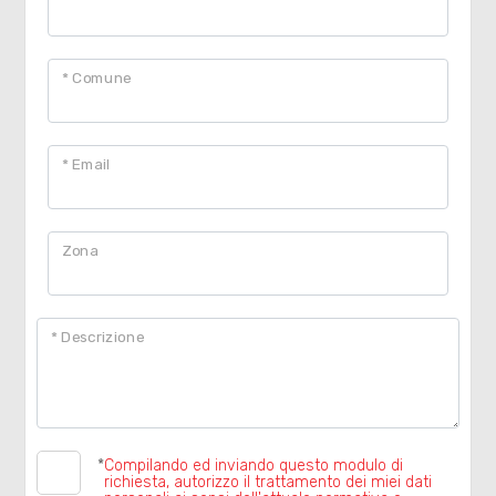
cercare
Provincia
* Comune
Comune
* Email
Zona
Tipologia
* Descrizione
-
multiscelta
Qualsiasi
*
Compilando ed inviando questo modulo di
richiesta, autorizzo il trattamento dei miei dati