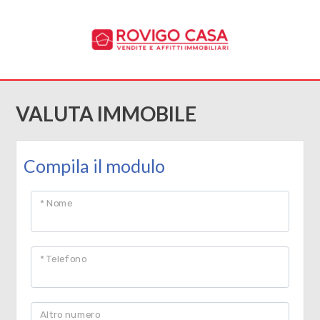
Codice
HOME
CHI
Contratto
VALUTA IMMOBILE
SIAMO
Qualsiasi
IMMOBILI
Compila il modulo
Vendita
SERVIZI
* Nome
Affitto
CANTIERI
* Telefono
CONTATTI
Scegli
dove
Altro numero