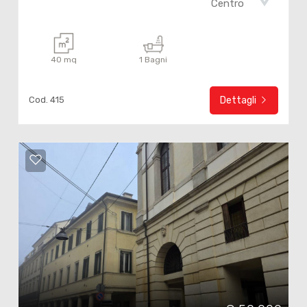
Centro
40 mq
1 Bagni
Cod. 415
Dettagli