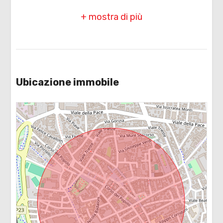
Complessi Sportivi
3
Posizione: Centrale
Campi da Tennis
4
Piste Ciclabili
Parchi Giochi
5
Ubicazione immobile
Stazione Ferroviaria
5+
Trasporti Pubblici
Asilo
Camere
minime
Scuole Elementari
Scuole Medie
Qualsiasi
Scuole Superiori
1
Bar