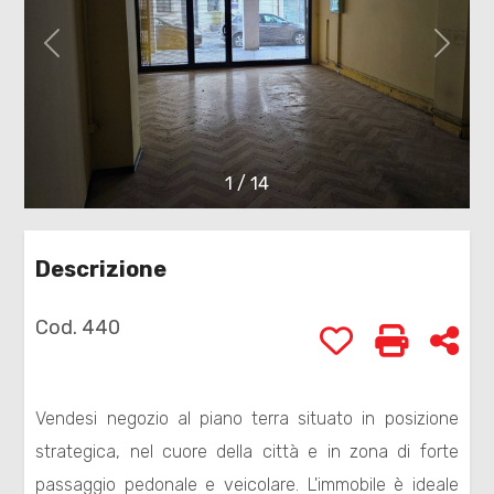
cercare
Provincia
Comune
1
/
14
Descrizione
Cod. 440
Preferiti: Cod.
Stampa: 
Con
Tipologia
-
multiscelta
Vendesi negozio al piano terra situato in posizione
strategica, nel cuore della città e in zona di forte
Qualsiasi
passaggio pedonale e veicolare. L'immobile è ideale