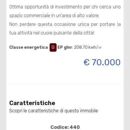
Ottima opportunità di investimento per chi cerca uno
spazio commerciale in un'area di alto valore.
Non perdere questa occasione unica per portare la
tua attività nel cuore pulsante della città!
Classe energetica
:
G
EP glnr
: 208.70 kwh/㎡
Locali
minimi
€ 70.000
Qualsiasi
1
Caratteristiche
2
Scopri le caratteristiche di questo immobile
3
Codice: 440