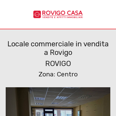
Codice
HOME
CHI
Contratto
SIAMO
Locale commerciale in vendita
a Rovigo
Qualsiasi
IMMOBILI
ROVIGO
Vendita
SERVIZI
Zona: Centro
Affitto
CANTIERI
CONTATTI
Scegli
dove