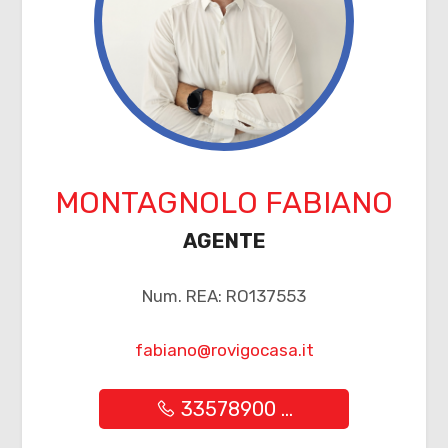
Giardino
Posto auto/Box
Balcone/Terrazzo
Ascensore
MONTAGNOLO FABIANO
AGENTE
Arredato
Num. REA: RO137553
Nuova costruzione
fabiano@rovigocasa.it
Lusso
33578900 ...