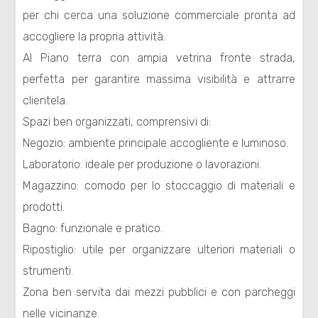
per chi cerca una soluzione commerciale pronta ad
Residenziali
accogliere la propria attività.
Al Piano terra con ampia vetrina fronte strada,
Commerciali
perfetta per garantire massima visibilità e attrarre
clientela.
Terreni
Spazi ben organizzati, comprensivi di:
Negozio: ambiente principale accogliente e luminoso.
Prezzo
Laboratorio: ideale per produzione o lavorazioni.
Magazzino: comodo per lo stoccaggio di materiali e
prodotti.
Bagno: funzionale e pratico.
Ripostiglio: utile per organizzare ulteriori materiali o
strumenti.
Totale
Zona ben servita dai mezzi pubblici e con parcheggi
mq
nelle vicinanze.