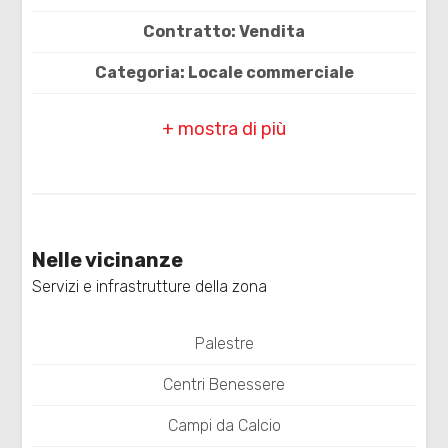
Contratto: Vendita
4
Categoria: Locale commerciale
5
CAP: 45100
5+
Comune: Rovigo
Zona: Centro
Bagni
Totale mq: 80 mq
minimi
Nelle vicinanze
Bagni: 1
Servizi e infrastrutture della zona
Qualsiasi
Locali: 3
Palestre
Stato conservazione: Discreto
1
Centri Benessere
Numero Vetrine: 1
2
Campi da Calcio
Riscaldamento: Autonomo