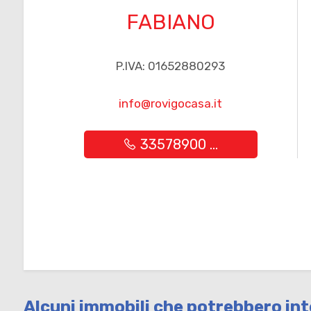
FABIANO
Posto auto/Box
P.IVA: 01652880293
Balcone/Terrazzo
info@rovigocasa.it
Ascensore
33578900 ...
Arredato
Nuova costruzione
Lusso
Alcuni immobili che potrebbero int