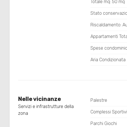
4
Totale mq: 50 mq
Stato conservazi
5
Riscaldamento: 
5+
Appartamenti Total
Spese condominio
Bagni
Aria Condizionata
minimi
Qualsiasi
1
Nelle vicinanze
Palestre
Servizi e infrastrutture della
2
Complessi Sportiv
zona
Parchi Giochi
3