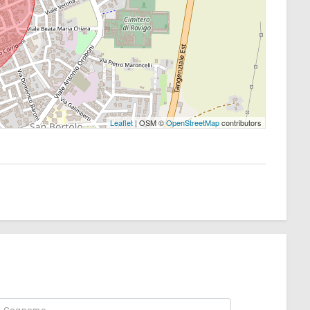
Leaflet
| OSM ©
OpenStreetMap
contributors