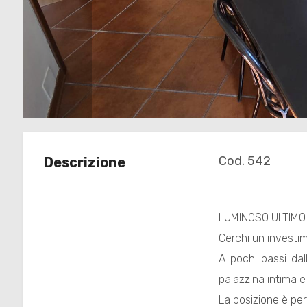
Commerciali
Terreni
Prezzo
Cod. 542
Descrizione
LUMINOSO ULTIMO 
Cerchi un investi
Totale
A pochi passi dal
mq
palazzina intima e 
La posizione è per