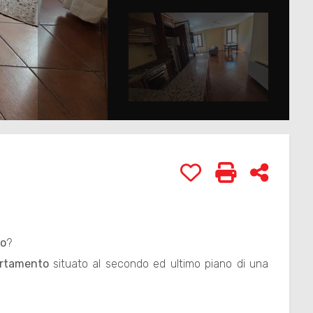
Preferiti: Cod. 542
Stampa: Cod
Condivi
go
?
rtamento
situato al secondo ed ultimo piano di una