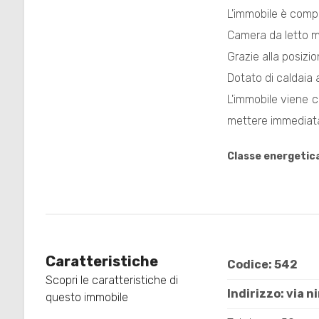
L'immobile è compo
Camera da letto m
Grazie alla posizion
Dotato di caldaia 
Locali
L'immobile viene 
minimi
mettere immediat
Classe energetic
Qualsiasi
1
2
Caratteristiche
Codice: 542
Scopri le caratteristiche di
3
Indirizzo: via 
questo immobile