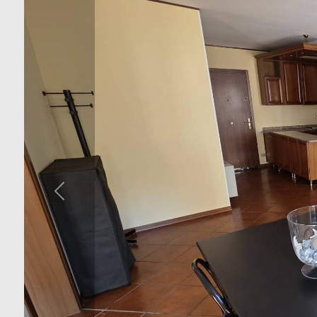
cercare
Provincia
Comune
Tipologia
-
multiscelta
Qualsiasi
Residenziali