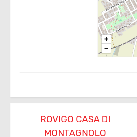
3
4
+
−
5
5+
Altre
opzioni
-
multiscelta
ROVIGO CASA DI
MONTAGNOLO
Giardino