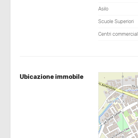
Asilo
4
Scuole Superiori
Centri commercial
5
5+
Camere
Ubicazione immobile
minime
Qualsiasi
1
2