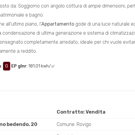
sto da: Soggiorno con angolo cottura di ampie dimensioni, perfe
atrimoniale e bagno.
e all'ultimo piano, l'
Appartamento
gode di una luce naturale ec
a condensazione di ultima generazione e sistema di climatizzazio
consegnato completamente arredato, ideale per chi vuole evitare
amente a reddito.
a
:
G
EP glnr
: 181.01 kwh/㎡
Contratto: Vendita
nino bedendo, 20
Comune: Rovigo