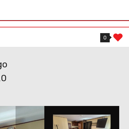
atti
33578900 ...
33173229 ...
0
go
20