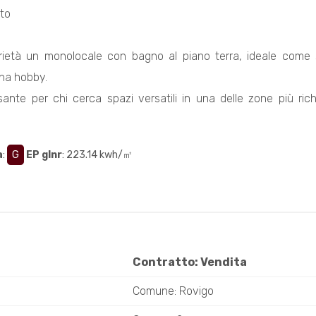
to
ietà un monolocale con bagno al piano terra, ideale come sp
na hobby.
sante per chi cerca spazi versatili in una delle zone più ric
a
:
G
EP glnr
: 223.14 kwh/㎡
Contratto: Vendita
Comune: Rovigo