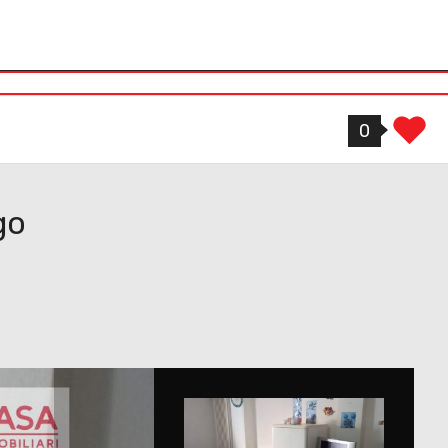
atti
33578900 ...
33173229 ...
0
go