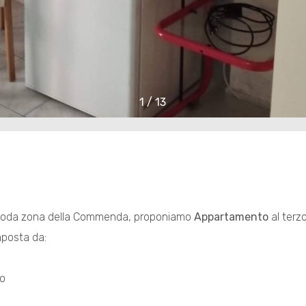
1
/
13
comoda zona della Commenda, proponiamo
Appartamento
al terzo
mposta da:
no