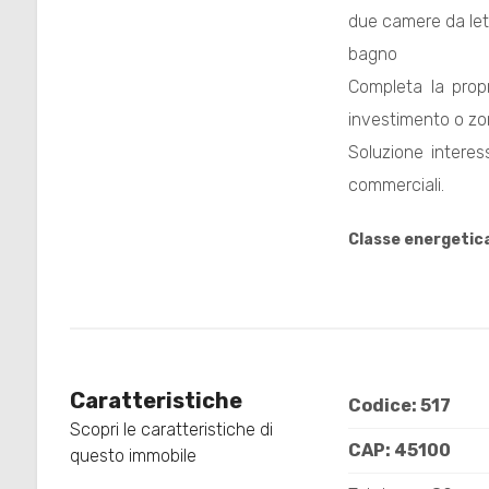
due camere da let
bagno
Completa la propr
investimento o zo
Locali
Soluzione interes
minimi
commerciali.
Classe energetic
Qualsiasi
1
2
Caratteristiche
Codice: 517
Scopri le caratteristiche di
3
CAP: 45100
questo immobile