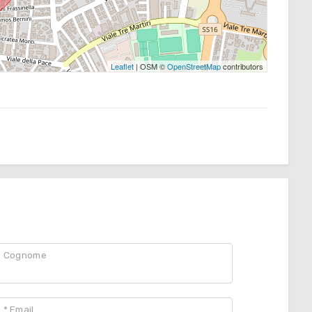
Leaflet
| OSM ©
OpenStreetMap
contributors
Cognome
* Email