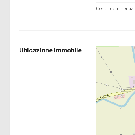
Centri commercial
4
5
Ubicazione immobile
5+
Camere
minime
Qualsiasi
1
2