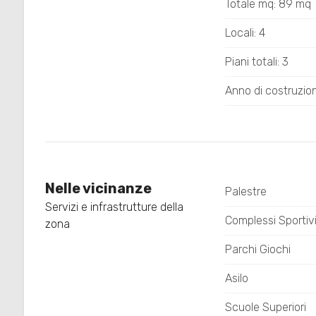
4
Totale mq: 89 mq
Locali: 4
5
Piani totali: 3
5+
Anno di costruzio
Bagni
minimi
Nelle vicinanze
Palestre
Qualsiasi
Servizi e infrastrutture della
Complessi Sportiv
zona
1
Parchi Giochi
2
Asilo
Scuole Superiori
3