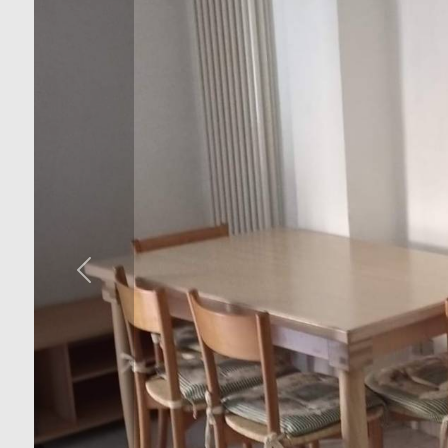
cercare
Provincia
Comune
Tipologia
-
multiscelta
Qualsiasi
Residenziali