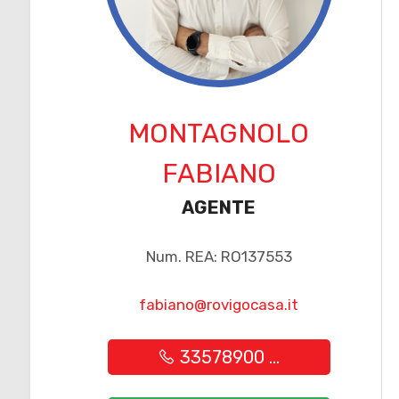
Posto auto/Box
Balcone/Terrazzo
MONTAGNOLO
Ascensore
FABIANO
Arredato
AGENTE
Nuova costruzione
Num. REA: RO137553
Lusso
fabiano@rovigocasa.it
33578900 ...