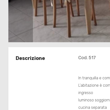
Commerciali
Terreni
Prezzo
Cod. 517
Descrizione
In tranquilla e 
L'abitazione è co
Totale
ingresso
mq
luminoso soggior
cucina separata