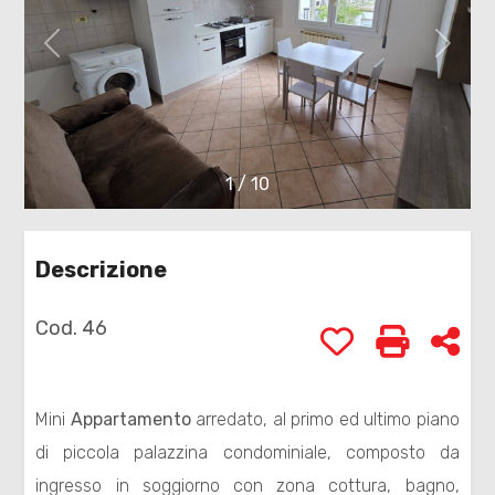
cercare
Provincia
Comune
1
/
10
Descrizione
Cod. 46
Preferiti: Cod. 
Stampa: 
Con
Tipologia
-
multiscelta
Mini
Appartamento
arredato, al primo ed ultimo piano
di piccola palazzina condominiale, composto da
Qualsiasi
ingresso in soggiorno con zona cottura, bagno,