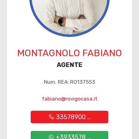
2
3
4
MONTAGNOLO FABIANO
5
AGENTE
5+
Num. REA: RO137553
fabiano@rovigocasa.it
Altre
opzioni
33578900 ...
-
multiscelta
+3933578 ...