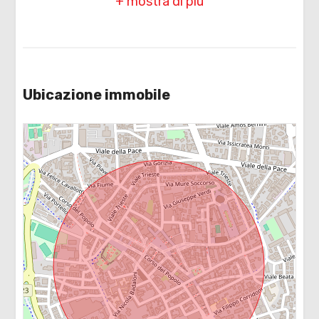
Riscaldamento: Autonomo
Parchi Giochi
4
Infissi: doppio vetro pvc
Trasporti Pubblici
Termosifoni: si
5
Asilo
Appartamenti Totali: 4
Ubicazione immobile
Scuole Elementari
5+
Anno di costruzione: 2015
Scuole Medie
Balconi: Presente
Bagni
Scuole Superiori
minimi
Terrazzo: Presente
Bar
Giardino: Comune
Qualsiasi
Uffici postali
Cucina: Angolo cottura
Centri commerciali
1
Arredato: Arredato
Uffici comunali
Posizione: Semicentrale
2