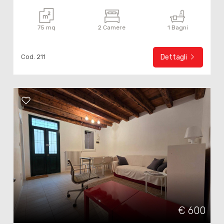
75 mq
2 Camere
1 Bagni
Cod. 211
Dettagli
€ 600