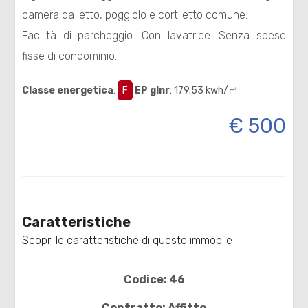
camera da letto, poggiolo e cortiletto comune.
Residenziali
Facilità di parcheggio. Con lavatrice. Senza spese
fisse di condominio.
Commerciali
Classe energetica
:
F
EP glnr
: 179.53 kwh/㎡
Terreni
€ 500
Prezzo
Caratteristiche
Scopri le caratteristiche di questo immobile
Totale
Codice: 46
mq
Contratto: Affitto