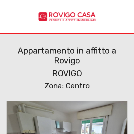
Codice
HOME
CHI
Contratto
SIAMO
Appartamento in affitto a
Rovigo
Qualsiasi
IMMOBILI
ROVIGO
Vendita
SERVIZI
Zona: Centro
Affitto
CANTIERI
CONTATTI
Scegli
dove