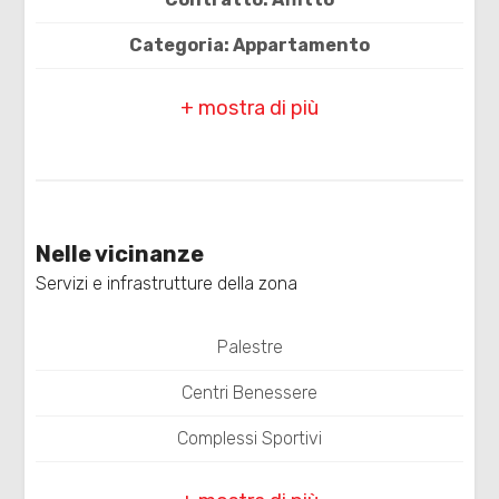
Categoria: Appartamento
Comune: Rovigo
Zona: Centro
Totale mq: 60 mq
Locali
minimi
Camere: 1
Nelle vicinanze
Bagni: 1
Qualsiasi
Servizi e infrastrutture della zona
Locali: 3
1
Palestre
Stato conservazione: Buono
Centri Benessere
2
Piano: 1
Complessi Sportivi
Piani totali: 1
3
Piste Ciclabili