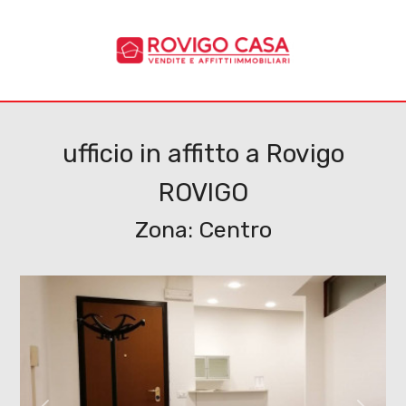
Codice
HOME
CHI
Contratto
SIAMO
ufficio in affitto a Rovigo
ROVIGO
Qualsiasi
IMMOBILI
Zona: Centro
Vendita
SERVIZI
Affitto
CANTIERI
CONTATTI
Scegli
dove