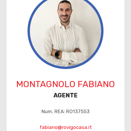
2
3
4
5
5+
MONTAGNOLO FABIANO
AGENTE
Altre
opzioni
-
Num. REA: RO137553
multiscelta
fabiano@rovigocasa.it