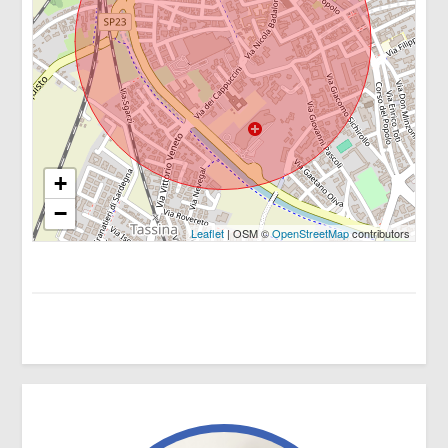
Centri commerciali
3
Uffici comunali
4
5
+
5+
−
Leaflet
| OSM ©
OpenStreetMap
contributors
Camere
minime
Qualsiasi
1