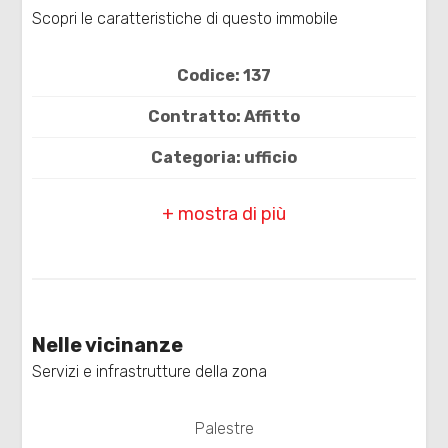
Scopri le caratteristiche di questo immobile
Codice: 137
Contratto: Affitto
Categoria: ufficio
Locali
minimi
CAP: 45100
Comune: Rovigo
Qualsiasi
Zona: Centro
1
Totale mq: 80 mq
Nelle vicinanze
Camere: 3
2
Servizi e infrastrutture della zona
Bagni: 1
3
Palestre
Locali: 4