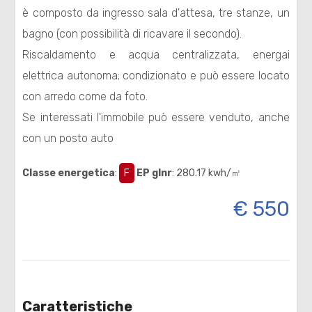
è composto da ingresso sala d'attesa, tre stanze, un
Residenziali
bagno (con possibilità di ricavare il secondo).
Riscaldamento e acqua centralizzata, energai
Commerciali
elettrica autonoma; condizionato e può essere locato
con arredo come da foto.
Terreni
Se interessati l'immobile può essere venduto, anche
con un posto auto
Prezzo
Classe energetica
:
F
EP glnr
: 280.17 kwh/㎡
€ 550
Totale
mq
Caratteristiche