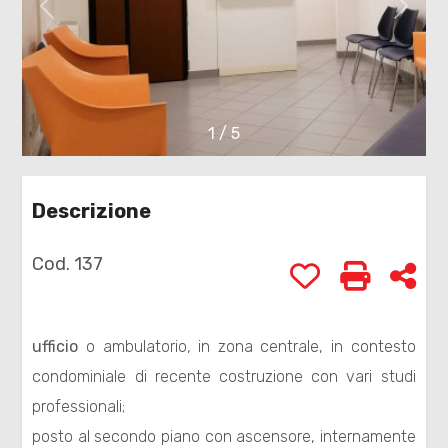
cercare
Provincia
Comune
1
/
5
Descrizione
Cod. 137
Preferiti: Cod. 
Stampa: 
Con
Tipologia
-
ufficio
o ambulatorio, in zona centrale, in contesto
multiscelta
condominiale di recente costruzione con vari studi
professionali;
Qualsiasi
posto al secondo piano con ascensore, internamente